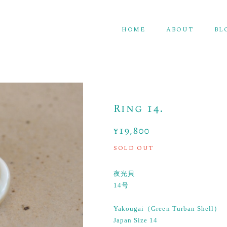
HOME
ABOUT
BL
Ring 14.
¥19,800
SOLD OUT
夜光貝
14号
Yakougai（Green Turban Shell）
Japan Size 14